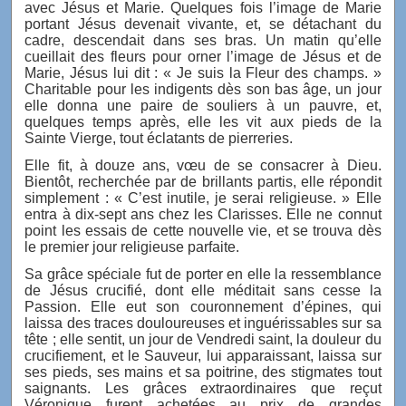
avec Jésus et Marie. Quelques fois l’image de Marie
portant Jésus devenait vivante, et, se détachant du
cadre, descendait dans ses bras. Un matin qu’elle
cueillait des fleurs pour orner l’image de Jésus et de
Marie, Jésus lui dit : « Je suis la Fleur des champs. »
Charitable pour les indigents dès son bas âge, un jour
elle donna une paire de souliers à un pauvre, et,
quelques temps après, elle les vit aux pieds de la
Sainte Vierge, tout éclatants de pierreries.
Elle fit, à douze ans, vœu de se consacrer à Dieu.
Bientôt, recherchée par de brillants partis, elle répondit
simplement : « C’est inutile, je serai religieuse. » Elle
entra à dix-sept ans chez les Clarisses. Elle ne connut
point les essais de cette nouvelle vie, et se trouva dès
le premier jour religieuse parfaite.
Sa grâce spéciale fut de porter en elle la ressemblance
de Jésus crucifié, dont elle méditait sans cesse la
Passion. Elle eut son couronnement d’épines, qui
laissa des traces douloureuses et inguérissables sur sa
tête ; elle sentit, un jour de Vendredi saint, la douleur du
crucifiement, et le Sauveur, lui apparaissant, laissa sur
ses pieds, ses mains et sa poitrine, des stigmates tout
saignants. Les grâces extraordinaires que reçut
Véronique furent achetées au prix de grandes