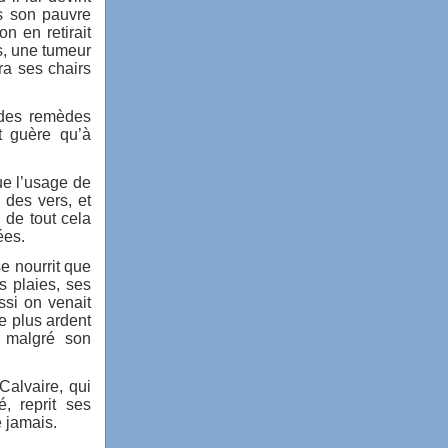
s son pauvre
on en retirait
s, une tumeur
ora ses chairs
 des remèdes
t guère qu’à
ue l’usage de
 des vers, et
 de tout cela
ées.
se nourrit que
s plaies, ses
si on venait
de plus ardent
t malgré son
alvaire, qui
, reprit ses
e jamais.