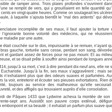
ible de ramper ainsi. Trois plaies profondes s’ouvrirent dan
’une se remplit de vers, qui y grouillaient en telle quantité qu’
 cents en vingt-quatre heures. Comme on soulageait les ulcère
épaule, à laquelle s’ajouta bientôt le "mal des ardents" qui dév
.
enclature incomplète de ses maux, il faut ajouter la torture
r l’ignorante bonne volonté des médecins, qui ne réussiren
e maladie par une autre.
e était couchée sur le dos, impuissante à se remuer, n’ayant q
u bras gauche, torturée sans cesse, perdant son sang, dévorée
ant et gardant assez de forces pour ne pas mourir. Et au milieu
ureuse, et se disait prête à souffrir ainsi pendant de longues ann
414, jusqu’à sa mort, c’est à dire pendant dix-neuf ans, elle ne 
 Eucharistie. Jusqu’à la fin, ses maux s’aggravèrent ; mais se
s n’exhalaient plus que des odeurs suaves et parfumées. Aus
rs la voir, entretenir et écouter ses pieuses exhortations. Rien 
ité, toujours au service des malheureux qu’elle secourai
vreté, et des affligés qui trouvaient auprès d’elle consolation.
ardi de Pâques 1433 que Lydwine acheva la montée de son C
trente-sept ans. Aussitôt son pauvre corps exténué, défiguré
n embonpoint et sa beauté ; il exhalait un parfum plus suave qu