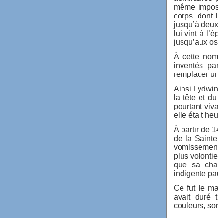
même imposs
corps, dont l
jusqu’à deux
lui vint à l’
jusqu’aux os
À cette nom
inventés pa
remplacer un
Ainsi Lydwin
la tête et d
pourtant viv
elle était he
À partir de 1
de la Sainte
vomissement
plus volontie
que sa char
indigente pau
Ce fut le m
avait duré 
couleurs, so