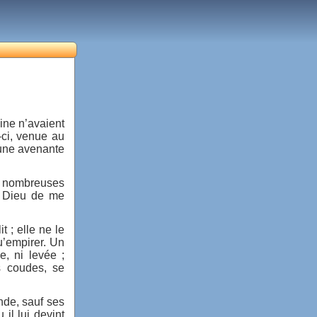
ine n’avaient
-ci, venue au
’une avenante
e nombreuses
à Dieu de me
t ; elle ne le
u’empirer. Un
e, ni levée ;
s coudes, se
nde, sauf ses
il lui devint