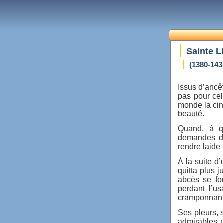
Sainte L
(1380-143
Issus d’ancê
pas pour cel
monde la cin
beauté.
Quand, à qu
demandes de
rendre laide
À la suite d’
quitta plus 
abcès se for
perdant l’u
cramponnant
Ses pleurs, 
admirables p