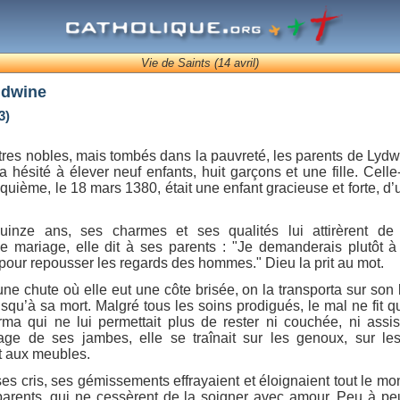
Vie de Saints (14 avril)
idwine
3)
tres nobles, mais tombés dans la pauvreté, les parents de Lydw
a hésité à élever neuf enfants, huit garçons et une fille. Celle
quième, le 18 mars 1380, était une enfant gracieuse et forte, d
inze ans, ses charmes et ses qualités lui attirèrent d
 mariage, elle dit à ses parents : "Je demanderais plutôt 
 pour repousser les regards des hommes." Dieu la prit au mot.
une chute où elle eut une côte brisée, on la transporta sur son li
jusqu’à sa mort. Malgré tous les soins prodigués, le mal ne fit q
ma qui ne lui permettait plus de rester ni couchée, ni assis
sage de ses jambes, elle se traînait sur les genoux, sur le
 aux meubles.
ses cris, ses gémissements effrayaient et éloignaient tout le mo
arents, qui ne cessèrent de la soigner avec amour. Peu à peu 