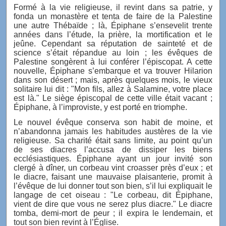
Formé à la vie religieuse, il revint dans sa patrie, y
fonda un monastère et tenta de faire de la Palestine
une autre Thébaïde ; là, Épiphane s’ensevelit trente
années dans l’étude, la prière, la mortification et le
jeûne. Cependant sa réputation de sainteté et de
science s’était répandue au loin ; les évêques de
Palestine songèrent à lui conférer l’épiscopat. A cette
nouvelle, Épiphane s’embarque et va trouver Hilarion
dans son désert ; mais, après quelques mois, le vieux
solitaire lui dit : "Mon fils, allez à Salamine, votre place
est là." Le siège épiscopal de cette ville était vacant ;
Épiphane, à l’improviste, y est porté en triomphe.
Le nouvel évêque conserva son habit de moine, et
n’abandonna jamais les habitudes austères de la vie
religieuse. Sa charité était sans limite, au point qu’un
de ses diacres l’accusa de dissiper les biens
ecclésiastiques. Épiphane ayant un jour invité son
clergé à dîner, un corbeau vint croasser près d’eux ; et
le diacre, faisant une mauvaise plaisanterie, promit à
l’évêque de lui donner tout son bien, s’il lui expliquait le
langage de cet oiseau : "Le corbeau, dit Épiphane,
vient de dire que vous ne serez plus diacre." Le diacre
tomba, demi-mort de peur ; il expira le lendemain, et
tout son bien revint à l’Église.