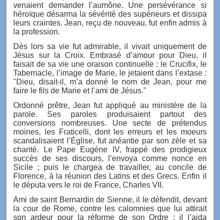
venaient demander l’aumône. Une persévérance si
héroïque désarma la sévérité des supérieurs et dissipa
leurs craintes. Jean, reçu de nouveau, fut enfin admis à
la profession.
Dès lors sa vie fut admirable, il vivait uniquement de
Jésus sur la Croix. Embrasé d’amour pour Dieu, il
faisait de sa vie une oraison continuelle : le Crucifix, le
Tabernacle, l’image de Marie, le jetaient dans l’extase :
"Dieu, disait-il, m’a donné le nom de Jean, pour me
faire le fils de Marie et l’ami de Jésus."
Ordonné prêtre, Jean fut appliqué au ministère de la
parole. Ses paroles produisaient partout des
conversions nombreuses. Une secte de prétendus
moines, les Fraticelli, dont les erreurs et les moeurs
scandalisaient l’Église, fut anéantie par son zèle et sa
charité. Le Pape Eugène IV, frappé des prodigieux
succès de ses discours, l’envoya comme nonce en
Sicile ; puis le chargea de travailler, au concile de
Florence, à la réunion des Latins et des Grecs. Enfin il
le députa vers le roi de France, Charles VII.
Ami de saint Bernardin de Sienne, il le défendit, devant
la cour de Rome, contre les calomnies que lui attirait
son ardeur pour la réforme de son Ordre ; il l’aida