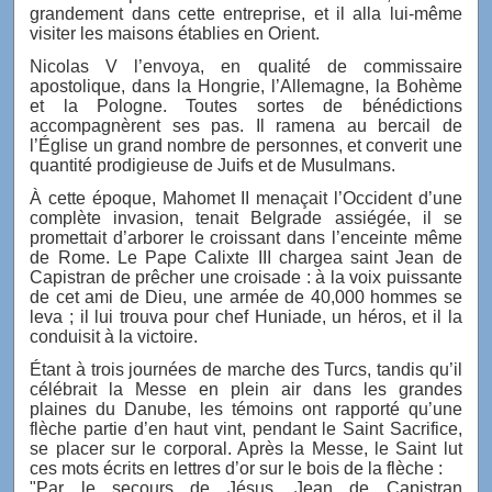
grandement dans cette entreprise, et il alla lui-même
visiter les maisons établies en Orient.
Nicolas V l’envoya, en qualité de commissaire
apostolique, dans la Hongrie, l’Allemagne, la Bohème
et la Pologne. Toutes sortes de bénédictions
accompagnèrent ses pas. Il ramena au bercail de
l’Église un grand nombre de personnes, et converit une
quantité prodigieuse de Juifs et de Musulmans.
À cette époque, Mahomet II menaçait l’Occident d’une
complète invasion, tenait Belgrade assiégée, il se
promettait d’arborer le croissant dans l’enceinte même
de Rome. Le Pape Calixte III chargea saint Jean de
Capistran de prêcher une croisade : à la voix puissante
de cet ami de Dieu, une armée de 40,000 hommes se
leva ; il lui trouva pour chef Huniade, un héros, et il la
conduisit à la victoire.
Étant à trois journées de marche des Turcs, tandis qu’il
célébrait la Messe en plein air dans les grandes
plaines du Danube, les témoins ont rapporté qu’une
flèche partie d’en haut vint, pendant le Saint Sacrifice,
se placer sur le corporal. Après la Messe, le Saint lut
ces mots écrits en lettres d’or sur le bois de la flèche :
"Par le secours de Jésus, Jean de Capistran