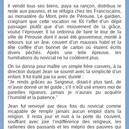
Il vendit tous ses biens, paya sa rançon, distribua le
reste aux pauvres, et se réfugia chez les Franciscains,
au monastère du Mont, près de Pérouse. Le gardien,
craignant que cette vocation ne fût l’effet d’un dépit
passager plutôt que d’un mouvement de la grâce,
voulut l’éprouver. Il lui ordonna de faire le tour de la
ville de Pérouse dont il avait été gouverneur, monté à
rebours sur un âne, couvert d’un mauvais habit et la
tête coiffée d’un bonnet de carton où étaient écrits
divers péchés. Après une telle épreuve, les
humiliations du noviciat ne lui coûtèrent plus.
On lui donna pour maître un simple frère convers, à la
direction duquel Jean se soumit avec la simplicité d’un
enfant. Il fut traité par lui avec dureté :
"Je rends grâces au Seigneur, disait-il plus tard, de
m’avoir donné un tel guide ; s’il n’eût usé envers moi de
pareilles rigueurs, jamais je n’aurais pu acquérir
l’humilité et la patience."
Jean fut renvoyé par deux fois du noviciat comme
incapable de remplir jamais aucun emploi dans la
religion. Il resta jour et nuit à la porte du couvent,
souffrant avec joie l’indifférence des religieux, les
railleries des passants et les mépris des pauvres qui