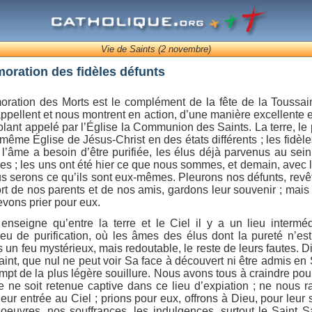
Vie de Saints (2 novembre)
ration des fidèles défunts
ation des Morts est le complément de la fête de la Toussain
appellent et nous montrent en action, d’une manière excellente e
ant appelé par l’Église la Communion des Saints. La terre, le p
 même Église de Jésus-Christ en des états différents ; les fidèle
 l’âme a besoin d’être purifiée, les élus déjà parvenus au sein 
ères ; les uns ont été hier ce que nous sommes, et demain, avec 
us serons ce qu’ils sont eux-mêmes. Pleurons nos défunts, rev
ort de nos parents et de nos amis, gardons leur souvenir ; mais c
evons prier pour eux.
enseigne qu’entre la terre et le Ciel il y a un lieu intermé
lieu de purification, où les âmes des élus dont la pureté n’est
 un feu mystérieux, mais redoutable, le reste de leurs fautes. Di
saint, que nul ne peut voir Sa face à découvert ni être admis en
xempt de la plus légère souillure. Nous avons tous à craindre pou
 ne soit retenue captive dans ce lieu d’expiation ; ne nous 
 leur entrée au Ciel ; prions pour eux, offrons à Dieu, pour leu
euvres, nos souffrances, les indulgences, surtout le Saint Sa