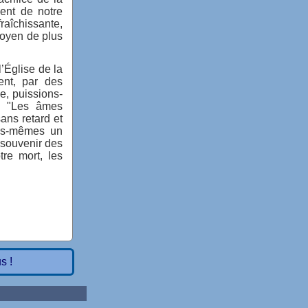
ent de notre
raîchissante,
moyen de plus
l’Église de la
ent, par des
se, puissions-
: "Les âmes
sans retard et
ous-mêmes un
e souvenir des
tre mort, les
s !