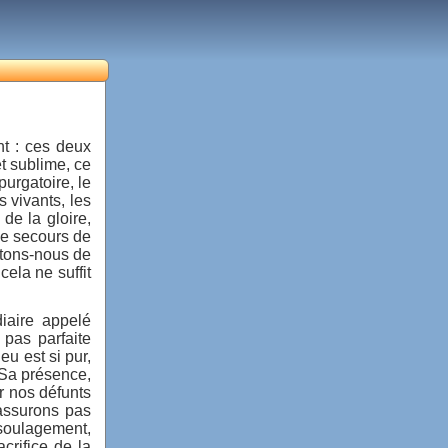
t : ces deux
t sublime, ce
urgatoire, le
s vivants, les
de la gloire,
le secours de
êtons-nous de
ela ne suffit
diaire appelé
 pas parfaite
eu est si pur,
 Sa présence,
r nos défunts
rassurons pas
r soulagement,
crifice de la