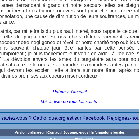
âmes demandent à grand cri notre secours, elles se plaign
s prières et nos bonnes oeuvres sont pour elle une rosée raf
nsolation, une cause de diminution de leurs souffrances, un 
vrance.
ints, par mille traits du plus haut intérêt, nous rappelle ce que 
à celle du purgatoire. Si nos chers défunts viennent rarem
secouer notre négligence et réveiller notre charité trop oublieu
ins souvent, chaque jour, être hantés par cette pensée 
’implorent ; je puis facilement leur venir en aide ; à l’oeuvre, 
!" La dévotion envers les âmes du purgatoire aura pour n
at salutaire : elle nous fera craindre les moindres fautes, par l
ui devront les expier ; elle attirera sur notre âme, après no
 divines promises aux coeurs miséricordieux.
Retour à l'accueil
Voir la liste de tous les saints.
 saviez-vous ? Catholique.org est sur
Facebook
. Rejoignez-nou
Version ordinateur
|
Contact
|
Soutenez-nous
|
Informations légales