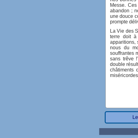
Messe. Ces 
abandon ; no
une douce co
prompte déli
La Vie des Sa
terre doit 
apparitions, 
nous du mo
souffrantes m
sans trêve 
double résult
châtiments q
miséricordes
Le