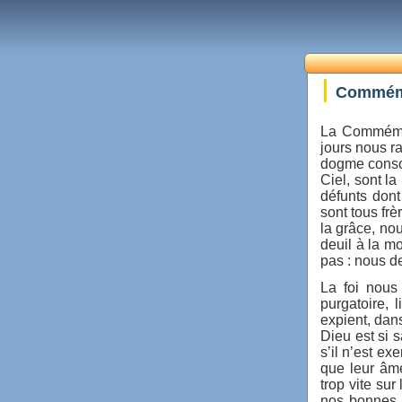
Commémo
La Commémor
jours nous r
dogme consol
Ciel, sont la
défunts dont
sont tous fr
la grâce, no
deuil à la m
pas : nous d
La foi nous 
purgatoire, 
expient, dans
Dieu est si 
s’il n’est e
que leur âme
trop vite sur
nos bonnes o