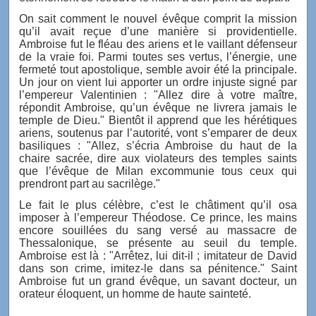
On sait comment le nouvel évêque comprit la mission
qu’il avait reçue d’une manière si providentielle.
Ambroise fut le fléau des ariens et le vaillant défenseur
de la vraie foi. Parmi toutes ses vertus, l’énergie, une
fermeté tout apostolique, semble avoir été la principale.
Un jour on vient lui apporter un ordre injuste signé par
l’empereur Valentinien : "Allez dire à votre maître,
répondit Ambroise, qu’un évêque ne livrera jamais le
temple de Dieu." Bientôt il apprend que les hérétiques
ariens, soutenus par l’autorité, vont s’emparer de deux
basiliques : "Allez, s’écria Ambroise du haut de la
chaire sacrée, dire aux violateurs des temples saints
que l’évêque de Milan excommunie tous ceux qui
prendront part au sacrilège."
Le fait le plus célèbre, c’est le châtiment qu’il osa
imposer à l’empereur Théodose. Ce prince, les mains
encore souillées du sang versé au massacre de
Thessalonique, se présente au seuil du temple.
Ambroise est là : "Arrêtez, lui dit-il ; imitateur de David
dans son crime, imitez-le dans sa pénitence." Saint
Ambroise fut un grand évêque, un savant docteur, un
orateur éloquent, un homme de haute sainteté.