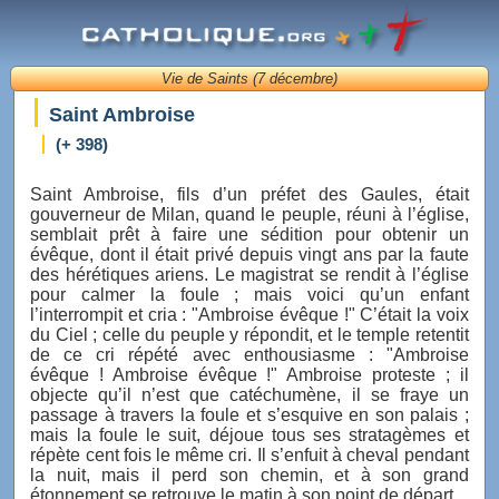
Vie de Saints (7 décembre)
Saint Ambroise
(+ 398)
Saint Ambroise, fils d’un préfet des Gaules, était
gouverneur de Milan, quand le peuple, réuni à l’église,
semblait prêt à faire une sédition pour obtenir un
évêque, dont il était privé depuis vingt ans par la faute
des hérétiques ariens. Le magistrat se rendit à l’église
pour calmer la foule ; mais voici qu’un enfant
l’interrompit et cria : "Ambroise évêque !" C’était la voix
du Ciel ; celle du peuple y répondit, et le temple retentit
de ce cri répété avec enthousiasme : "Ambroise
évêque ! Ambroise évêque !" Ambroise proteste ; il
objecte qu’il n’est que catéchumène, il se fraye un
passage à travers la foule et s’esquive en son palais ;
mais la foule le suit, déjoue tous ses stratagèmes et
répète cent fois le même cri. Il s’enfuit à cheval pendant
la nuit, mais il perd son chemin, et à son grand
étonnement se retrouve le matin à son point de départ.