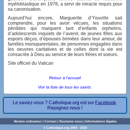
myéloblastique en 1978, a servi de miracle requis pour
sa canonisation.
Aujourd’hui encore, Marguerite d’Youville sait
comprendre, pour les avoir vécues, les situations
pénibles qui marquent tant d’enfants orphelins,
d’adolescents inquiets de l’avenir, de jeunes filles aux
espoirs déçus, d’épouses brimées dans leur amour, de
familles monoparentales, de personnes engagées dans
les oeuvres caritatives et de celles dont la vie est
consacrée à Dieu au service de leurs frères et soeurs.
Site officiel du Vatican
Retour à l'accueil
Voir la liste de tous les saints.
Le saviez-vous ? Catholique.org est sur
Facebook
.
Rejoignez-nous !
Version ordinateur
|
Contact
|
Soutenez-nous
|
Informations légales
© Catholique.org 2004 - 2026