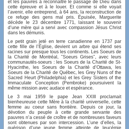
et les pauvres à reconnaître le passage de Dieu dans
cette épreuve et à le louer. Et comme si elle voyait
l’avenir, elle entreprend, à 64 ans, la reconstruction de
ce refuge des gens mal pris. Épuisée, Marguerite
décède le 23 décembre 1771, laissant le souvenir
d’une mère qui a servi avec compassion Jésus Christ
dans les démunis.
Le petit grain jeté en terre canadienne en 1737 par
cette fille de l’Église, devient un arbre qui étend ses
racines sur presque tous les continents. Les Soeurs de
la Charité de Montréal, "Soeurs Grises", avec leurs
communautés-soeurs : les Soeurs de la Charité de St-
Hyacinthe, les Soeurs de la Charité d’Ottawa, les
Soeurs de la Charité de Québec, les Grey Nuns of the
Sacred Heurt (Philadelphia) et les Grey Sisters of the
Immaculate Conception (Pembroke) poursuivent la
même mission avec audace et espérance.
Le 3 mai 1959 le pape Jean XXIII proclamait
bienheureuse cette Mère à la charité universelle, cette
femme au coeur sans frontière. Depuis ce jour, la
dévotion du peuple à cette grande servante des
pauvres n’a cessé de croître et de nombreuses faveurs
sont obtenues par son intercession. L’une d’elles, la
guérison d’une jeune femme atteinte de leucémie