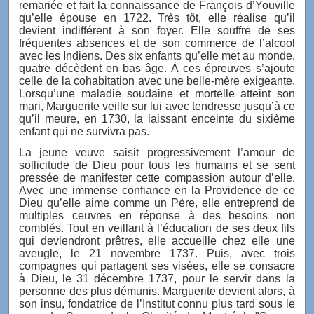
remariée et fait la connaissance de François d’Youville
qu’elle épouse en 1722. Très tôt, elle réalise qu’il
devient indifférent à son foyer. Elle souffre de ses
fréquentes absences et de son commerce de l’alcool
avec les Indiens. Des six enfants qu’elle met au monde,
quatre décèdent en bas âge. À ces épreuves s’ajoute
celle de la cohabitation avec une belle-mère exigeante.
Lorsqu’une maladie soudaine et mortelle atteint son
mari, Marguerite veille sur lui avec tendresse jusqu’à ce
qu’il meure, en 1730, la laissant enceinte du sixième
enfant qui ne survivra pas.
La jeune veuve saisit progressivement l’amour de
sollicitude de Dieu pour tous les humains et se sent
pressée de manifester cette compassion autour d’elle.
Avec une immense confiance en la Providence de ce
Dieu qu’elle aime comme un Père, elle entreprend de
multiples ceuvres en réponse à des besoins non
comblés. Tout en veillant à l’éducation de ses deux fils
qui deviendront prêtres, elle accueille chez elle une
aveugle, le 21 novembre 1737. Puis, avec trois
compagnes qui partagent ses visées, elle se consacre
à Dieu, le 31 décembre 1737, pour le servir dans la
personne des plus démunis. Marguerite devient alors, à
son insu, fondatrice de l’Institut connu plus tard sous le