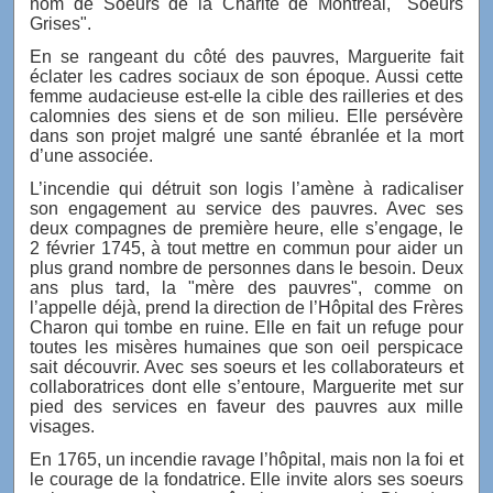
nom de Soeurs de la Charité de Montréal, "Soeurs
Grises".
En se rangeant du côté des pauvres, Marguerite fait
éclater les cadres sociaux de son époque. Aussi cette
femme audacieuse est-elle la cible des railleries et des
calomnies des siens et de son milieu. Elle persévère
dans son projet malgré une santé ébranlée et la mort
d’une associée.
L’incendie qui détruit son logis l’amène à radicaliser
son engagement au service des pauvres. Avec ses
deux compagnes de première heure, elle s’engage, le
2 février 1745, à tout mettre en commun pour aider un
plus grand nombre de personnes dans le besoin. Deux
ans plus tard, la "mère des pauvres", comme on
l’appelle déjà, prend la direction de l’Hôpital des Frères
Charon qui tombe en ruine. Elle en fait un refuge pour
toutes les misères humaines que son oeil perspicace
sait découvrir. Avec ses soeurs et les collaborateurs et
collaboratrices dont elle s’entoure, Marguerite met sur
pied des services en faveur des pauvres aux mille
visages.
En 1765, un incendie ravage l’hôpital, mais non la foi et
le courage de la fondatrice. Elle invite alors ses soeurs