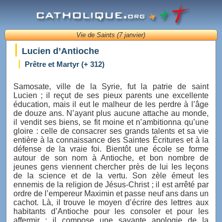
Vie de Saints (7 janvier)
Lucien d’Antioche
Prêtre et Martyr (+ 312)
Samosate, ville de la Syrie, fut la patrie de saint
Lucien ; il reçut de ses pieux parents une excellente
éducation, mais il eut le malheur de les perdre à l’âge
de douze ans. N’ayant plus aucune attache au monde,
il vendit ses biens, se fit moine et n’ambitionna qu’une
gloire : celle de consacrer ses grands talents et sa vie
entière à la connaissance des Saintes Écritures et à la
défense de la vraie foi. Bientôt une école se forme
autour de son nom à Antioche, et bon nombre de
jeunes gens viennent chercher près de lui les leçons
de la science et de la vertu. Son zèle émeut les
ennemis de la religion de Jésus-Christ ; il est arrêté par
ordre de l’empereur Maximin et passe neuf ans dans un
cachot. Là, il trouve le moyen d’écrire des lettres aux
habitants d’Antioche pour les consoler et pour les
affermir ; il compose une savante apologie de la