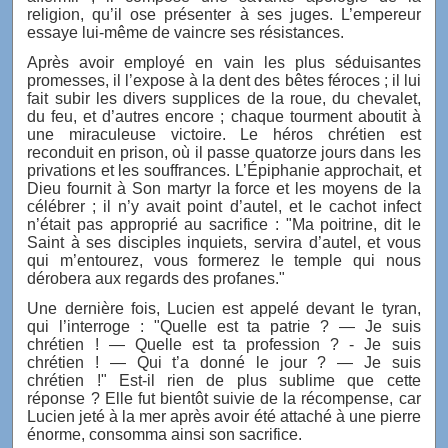
religion, qu’il ose présenter à ses juges. L’empereur
essaye lui-même de vaincre ses résistances.
Après avoir employé en vain les plus séduisantes
promesses, il l’expose à la dent des bêtes féroces ; il lui
fait subir les divers supplices de la roue, du chevalet,
du feu, et d’autres encore ; chaque tourment aboutit à
une miraculeuse victoire. Le héros chrétien est
reconduit en prison, où il passe quatorze jours dans les
privations et les souffrances. L’Épiphanie approchait, et
Dieu fournit à Son martyr la force et les moyens de la
célébrer ; il n’y avait point d’autel, et le cachot infect
n’était pas approprié au sacrifice : "Ma poitrine, dit le
Saint à ses disciples inquiets, servira d’autel, et vous
qui m’entourez, vous formerez le temple qui nous
dérobera aux regards des profanes."
Une dernière fois, Lucien est appelé devant le tyran,
qui l’interroge : "Quelle est ta patrie ? — Je suis
chrétien ! — Quelle est ta profession ? - Je suis
chrétien ! — Qui t’a donné le jour ? — Je suis
chrétien !" Est-il rien de plus sublime que cette
réponse ? Elle fut bientôt suivie de la récompense, car
Lucien jeté à la mer après avoir été attaché à une pierre
énorme, consomma ainsi son sacrifice.