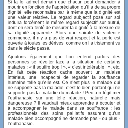
Si la loi admet demain que chacun peut demander à
mourir en fonction de l’appréciation qu’il a de sa propre
dignité, elle reconnaîtra par là même que la dignité est
une valeur relative. Le regard subjectif posé sur soi
induira forcément le même regard subjectif sur autrui,
dont on sera tenté de mesurer la dignité à la mesure de
sa dignité apparente. Alors une spirale de violence
commence, il n’y a plus de vrai respect et la porte est
ouverte à toutes les dérives, comme on l’a tristement vu
dans le siècle passé.
Ajoutons également que l’on entend parfois des
personnes se révolter face à la situation de certains
malades : « il souffre trop ! », « c’est intolérable ! », etc.
En fait cette réaction cache souvent un malaise
intérieur, une incapacité de regarder la souffrance
humaine telle qu’elle est. Ce n’est plus le malade qui
ne supporte pas la maladie, c’est le bien portant qui ne
supporte pas la maladie du malade ! Peut-on légitimer
l’euthanasie sur une telle réaction, naturelle mais
dangereuse ? Il vaudrait mieux apprendre à écouter et
à accompagner le malade dans sa souffrance : les
professionnels des soins palliatifs assurent qu’un
malade bien accompagné ne demande pas - ou plus -
l’euthanasie.