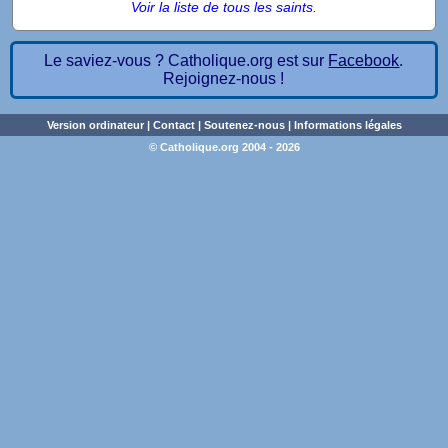
Voir la liste de tous les saints.
Le saviez-vous ? Catholique.org est sur
Facebook
.
Rejoignez-nous !
Version ordinateur
|
Contact
|
Soutenez-nous
|
Informations légales
© Catholique.org 2004 - 2026