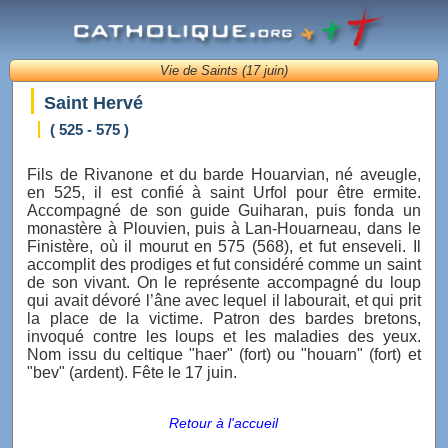
Vie de Saints (17 juin)
Saint Hervé
( 525 - 575 )
Fils de Rivanone et du barde Houarvian, né aveugle,
en 525, il est confié à saint Urfol pour être ermite.
Accompagné de son guide Guiharan, puis fonda un
monastère à Plouvien, puis à Lan-Houarneau, dans le
Finistère, où il mourut en 575 (568), et fut enseveli. Il
accomplit des prodiges et fut considéré comme un saint
de son vivant. On le représente accompagné du loup
qui avait dévoré l’âne avec lequel il labourait, et qui prit
la place de la victime. Patron des bardes bretons,
invoqué contre les loups et les maladies des yeux.
Nom issu du celtique "haer" (fort) ou "houarn" (fort) et
"bev" (ardent). Fête le 17 juin.
Retour à l'accueil