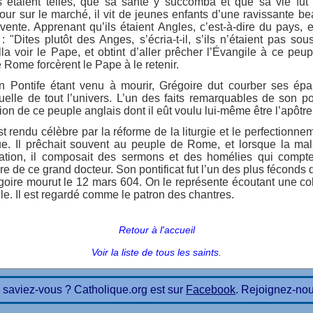
ns étaient telles, que sa santé y succomba et que sa vie fu
our sur le marché, il vit de jeunes enfants d’une ravissante be
vente. Apprenant qu’ils étaient Angles, c’est-à-dire du pays, 
 : "Dites plutôt des Anges, s’écria-t-il, s’ils n’étaient pas sou
lla voir le Pape, et obtint d’aller prêcher l’Évangile à ce peup
Rome forcèrent le Pape à le retenir.
n Pontife étant venu à mourir, Grégoire dut courber ses épa
tuelle de tout l’univers. L’un des faits remarquables de son pont
ion de ce peuple anglais dont il eût voulu lui-même être l’apôtre
st rendu célèbre par la réforme de la liturgie et le perfectionne
ue. Il prêchait souvent au peuple de Rome, et lorsque la mala
lation, il composait des sermons et des homélies qui compte
re de ce grand docteur. Son pontificat fut l’un des plus féconds 
égoire mourut le 12 mars 604. On le représente écoutant une co
ille. Il est regardé comme le patron des chantres.
Retour à l'accueil
Voir la liste de tous les saints.
 saviez-vous ? Catholique.org est sur
Facebook
. Rejoignez-nou