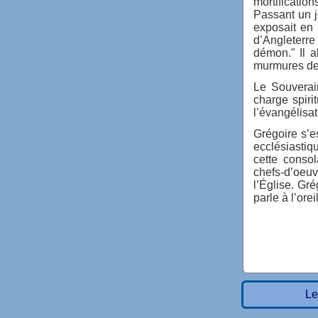
mortificatio
Passant un j
exposait en 
d’Angleterre
démon." Il a
murmures de 
Le Souverai
charge spiri
l’évangélisat
Grégoire s’e
ecclésiastiq
cette conso
chefs-d’oeuv
l’Église. Gr
parle à l’ore
Le