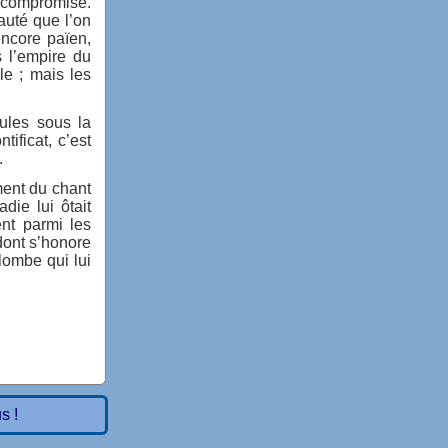
t compromise.
auté que l’on
encore païen,
s l’empire du
le ; mais les
ules sous la
ificat, c’est
.
ment du chant
die lui ôtait
nt parmi les
dont s’honore
lombe qui lui
s !