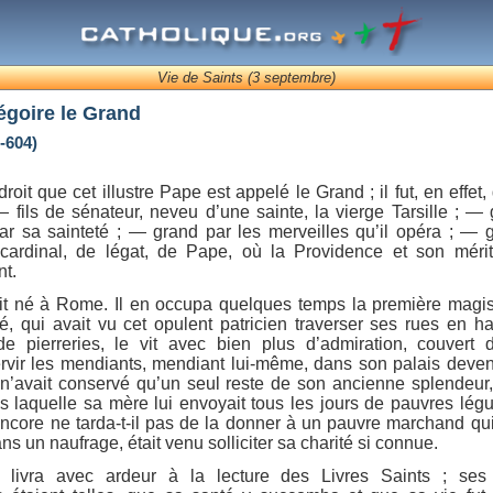
Vie de Saints (3 septembre)
égoire le Grand
-604)
roit que cet illustre Pape est appelé le Grand ; il fut, en effet
 fils de sénateur, neveu d’une sainte, la vierge Tarsille ; —
ar sa sainteté ; — grand par les merveilles qu’il opéra ; — 
 cardinal, de légat, de Pape, où la Providence et son mérite
t.
it né à Rome. Il en occupa quelques temps la première magis
ité, qui avait vu cet opulent patricien traverser ses rues en ha
de pierreries, le vit avec bien plus d’admiration, couvert 
ervir les mendiants, mendiant lui-même, dans son palais deve
Il n’avait conservé qu’un seul reste de son ancienne splendeur
s laquelle sa mère lui envoyait tous les jours de pauvres lé
 encore ne tarda-t-il pas de la donner à un pauvre marchand qui
ns un naufrage, était venu solliciter sa charité si connue.
 livra avec ardeur à la lecture des Livres Saints ; ses 