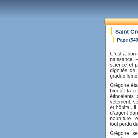
Saint Gr
Pape (540
C’est à bon d
naissance, —
science et p
dignités de
graduellemen
Grégoire éta
bientôt la c
étincelants 
vêtement, s
et hôpital. 
d’argent dan
nourriture ;
tout perdu da
Grégoire se