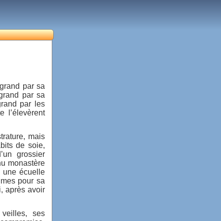
, grand par sa
 grand par sa
grand par les
 l’élevèrent
trature, mais
bits de soie,
d’un grossier
nu monastère
, une écuelle
gumes pour sa
, après avoir
veilles, ses