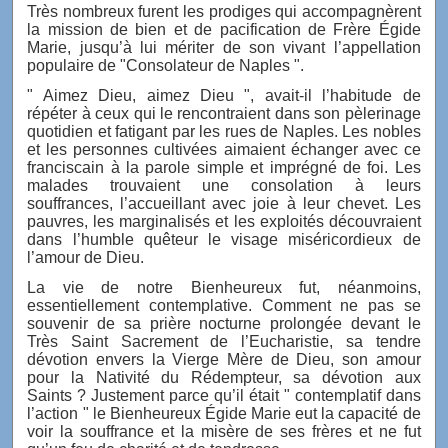
Très nombreux furent les prodiges qui accompagnèrent
la mission de bien et de pacification de Frère Égide
Marie, jusqu’à lui mériter de son vivant l’appellation
populaire de "Consolateur de Naples ".
" Aimez Dieu, aimez Dieu ", avait-il l’habitude de
répéter à ceux qui le rencontraient dans son pèlerinage
quotidien et fatigant par les rues de Naples. Les nobles
et les personnes cultivées aimaient échanger avec ce
franciscain à la parole simple et imprégné de foi. Les
malades trouvaient une consolation à leurs
souffrances, l’accueillant avec joie à leur chevet. Les
pauvres, les marginalisés et les exploités découvraient
dans l’humble quêteur le visage miséricordieux de
l’amour de Dieu.
La vie de notre Bienheureux fut, néanmoins,
essentiellement contemplative. Comment ne pas se
souvenir de sa prière nocturne prolongée devant le
Très Saint Sacrement de l’Eucharistie, sa tendre
dévotion envers la Vierge Mère de Dieu, son amour
pour la Nativité du Rédempteur, sa dévotion aux
Saints ? Justement parce qu’il était " contemplatif dans
l’action " le Bienheureux Égide Marie eut la capacité de
voir la souffrance et la misère de ses frères et ne fut