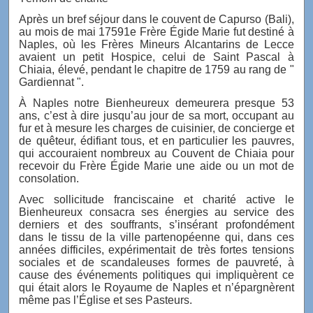
Après un bref séjour dans le couvent de Capurso (Bali),
au mois de mai 17591e Frère Égide Marie fut destiné à
Naples, où les Frères Mineurs Alcantarins de Lecce
avaient un petit Hospice, celui de Saint Pascal à
Chiaia, élevé, pendant le chapitre de 1759 au rang de "
Gardiennat ".
À Naples notre Bienheureux demeurera presque 53
ans, c’est à dire jusqu’au jour de sa mort, occupant au
fur et à mesure les charges de cuisinier, de concierge et
de quêteur, édifiant tous, et en particulier les pauvres,
qui accouraient nombreux au Couvent de Chiaia pour
recevoir du Frère Égide Marie une aide ou un mot de
consolation.
Avec sollicitude franciscaine et charité active le
Bienheureux consacra ses énergies au service des
derniers et des souffrants, s’insérant profondément
dans le tissu de la ville partenopéenne qui, dans ces
années difficiles, expérimentait de très fortes tensions
sociales et de scandaleuses formes de pauvreté, à
cause des événements politiques qui impliquèrent ce
qui était alors le Royaume de Naples et n’épargnèrent
même pas l’Église et ses Pasteurs.