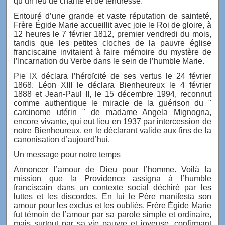
qu’un feu de charité et de tendresse.
Entouré d’une grande et vaste réputation de sainteté,
Frère Égide Marie accueillit avec joie le Roi de gloire, à
12 heures le 7 février 1812, premier vendredi du mois,
tandis que les petites cloches de la pauvre église
franciscaine invitaient à faire mémoire du mystère de
l’Incarnation du Verbe dans le sein de l’humble Marie.
Pie IX déclara l’héroïcité de ses vertus le 24 février
1868. Léon XIII le déclara Bienheureux le 4 février
1888 et Jean-Paul II, le 15 décembre 1994, reconnut
comme authentique le miracle de la guérison du "
carcinome utérin " de madame Angela Mignogna,
encore vivante, qui eut lieu en 1937 par intercession de
notre Bienheureux, en le déclarant valide aux fins de la
canonisation d’aujourd’hui.
Un message pour notre temps
Annoncer l’amour de Dieu pour l’homme. Voilà la
mission que la Providence assigna à l’humble
franciscain dans un contexte social déchiré par les
luttes et les discordes. En lui le Père manifesta son
amour pour les exclus et les oubliés. Frère Égide Marie
fut témoin de l’amour par sa parole simple et ordinaire,
mais surtout par sa vie pauvre et joyeuse, confirmant