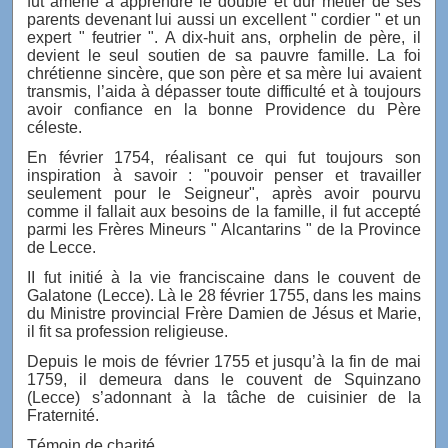
fut amené à apprendre le double et dur métier de ses
parents devenant lui aussi un excellent " cordier " et un
expert " feutrier ". A dix-huit ans, orphelin de père, il
devient le seul soutien de sa pauvre famille. La foi
chrétienne sincère, que son père et sa mère lui avaient
transmis, l’aida à dépasser toute difficulté et à toujours
avoir confiance en la bonne Providence du Père
céleste.
En février 1754, réalisant ce qui fut toujours son
inspiration à savoir : "pouvoir penser et travailler
seulement pour le Seigneur", après avoir pourvu
comme il fallait aux besoins de la famille, il fut accepté
parmi les Frères Mineurs " Alcantarins " de la Province
de Lecce.
II fut initié à la vie franciscaine dans le couvent de
Galatone (Lecce). Là le 28 février 1755, dans les mains
du Ministre provincial Frère Damien de Jésus et Marie,
il fit sa profession religieuse.
Depuis le mois de février 1755 et jusqu’à la fin de mai
1759, il demeura dans le couvent de Squinzano
(Lecce) s’adonnant à la tâche de cuisinier de la
Fraternité.
Témoin de charité