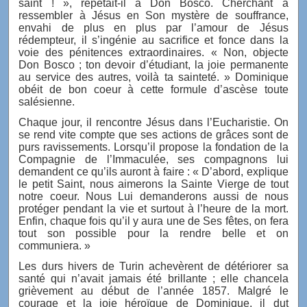
saint ! », répétait-il à Don Bosco. Cherchant à
ressembler à Jésus en Son mystère de souffrance,
envahi de plus en plus par l’amour de Jésus
rédempteur, il s’ingénie au sacrifice et fonce dans la
voie des pénitences extraordinaires. « Non, objecte
Don Bosco ; ton devoir d’étudiant, la joie permanente
au service des autres, voilà ta sainteté. » Dominique
obéit de bon coeur à cette formule d’ascèse toute
salésienne.
Chaque jour, il rencontre Jésus dans l’Eucharistie. On
se rend vite compte que ses actions de grâces sont de
purs ravissements. Lorsqu’il propose la fondation de la
Compagnie de l’Immaculée, ses compagnons lui
demandent ce qu’ils auront à faire : « D’abord, explique
le petit Saint, nous aimerons la Sainte Vierge de tout
notre coeur. Nous Lui demanderons aussi de nous
protéger pendant la vie et surtout à l’heure de la mort.
Enfin, chaque fois qu’il y aura une de Ses fêtes, on fera
tout son possible pour la rendre belle et on
communiera. »
Les durs hivers de Turin achevèrent de détériorer sa
santé qui n’avait jamais été brillante ; elle chancela
grièvement au début de l’année 1857. Malgré le
courage et la joie héroïque de Dominique, il dut