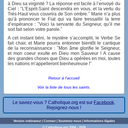
à Dieu sa virginité ? La réponse est facile à l’envoyé du
Ciel : "L’Esprit-Saint descendra en vous, et la vertu du
Très-Haut vous couvrira de Son ombre." Marie n’a plus
qu’à prononcer le Fiat qui va faire tressaillir la terre
d’espérance : "Voici la servante du Seigneur, qu’il me
soit fait selon votre parole."
A cet instant béni, le mystère s’accomplit, le Verbe Se
fait chair, et Marie pourra entonner bientôt le cantique
de la reconnaissance : "Mon âme glorifie le Seigneur,
et mon coeur exulte en Dieu mon Sauveur ! A cause
des grandes choses que Dieu a opérées en moi, toutes
les nations m’appelleront bienheureuse !"
Retour à l'accueil
Voir la liste de tous les saints.
Le saviez-vous ? Catholique.org est sur
Facebook
.
Rejoignez-nous !
Version ordinateur
|
Contact
|
Soutenez-nous
|
Informations légales
© Catholique.org 2004 - 2026