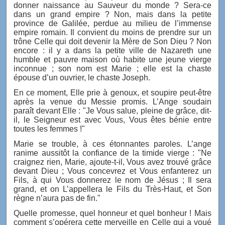
donner naissance au Sauveur du monde ? Sera-ce
dans un grand empire ? Non, mais dans la petite
province de Galilée, perdue au milieu de l’immense
empire romain. Il convient du moins de prendre sur un
trône Celle qui doit devenir la Mère de Son Dieu ? Non
encore : il y a dans la petite ville de Nazareth une
humble et pauvre maison où habite une jeune vierge
inconnue ; son nom est Marie ; elle est la chaste
épouse d’un ouvrier, le chaste Joseph.
En ce moment, Elle prie à genoux, et soupire peut-être
après la venue du Messie promis. L’Ange soudain
paraît devant Elle : "Je Vous salue, pleine de grâce, dit-
il, le Seigneur est avec Vous, Vous êtes bénie entre
toutes les femmes !"
Marie se trouble, à ces étonnantes paroles. L’ange
ranime aussitôt la confiance de la timide vierge : "Ne
craignez rien, Marie, ajoute-t-il, Vous avez trouvé grâce
devant Dieu ; Vous concevrez et Vous enfanterez un
Fils, à qui Vous donnerez le nom de Jésus ; Il sera
grand, et on L’appellera le Fils du Très-Haut, et Son
règne n’aura pas de fin."
Quelle promesse, quel honneur et quel bonheur ! Mais
comment s’opérera cette merveille en Celle qui a voué